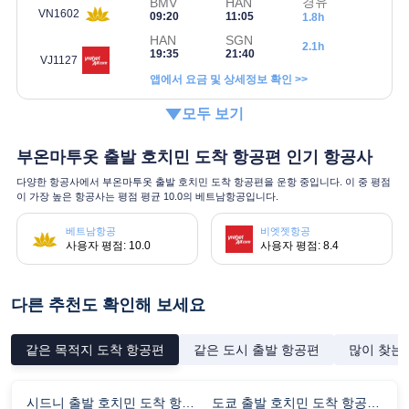
경유
BMV
HAN
VN1602
09:20
11:05
1.8h
HAN
SGN
2.1h
19:35
21:40
VJ1127
앱에서 요금 및 상세정보 확인 >>
모두 보기
부온마투옷 출발 호치민 도착 항공편 인기 항공사
다양한 항공사에서 부온마투옷 출발 호치민 도착 항공편을 운항 중입니다. 이 중 평점
이 가장 높은 항공사는 평점 평균 10.0의 베트남항공입니다.
베트남항공
비엣젯항공
사용자 평점: 10.0
사용자 평점: 8.4
다른 추천도 확인해 보세요
같은 목적지 도착 항공편
같은 도시 출발 항공편
많이 찾는
시드니 출발 호치민 도착 항공편 비행시간
도쿄 출발 호치민 도착 항공편 비행시간