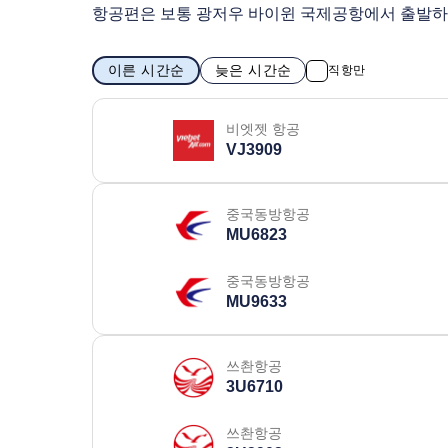
항공편은 보통 광저우 바이윈 국제공항에서 출발
이른 시간순
늦은 시간순
직항만
비엣젯 항공
VJ3909
중국동방항공
MU6823
중국동방항공
MU9633
쓰촨항공
3U6710
쓰촨항공