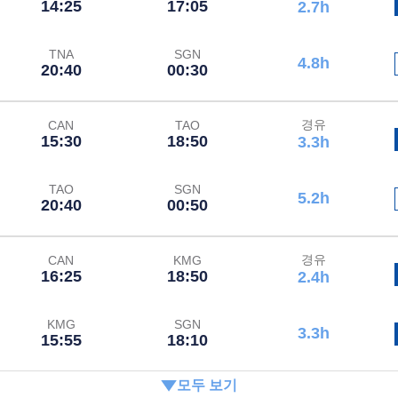
14:25
17:05
2.7h
TNA
SGN
4.8h
20:40
00:30
경유
CAN
TAO
15:30
18:50
3.3h
TAO
SGN
5.2h
20:40
00:50
경유
CAN
KMG
16:25
18:50
2.4h
KMG
SGN
3.3h
15:55
18:10
모두 보기