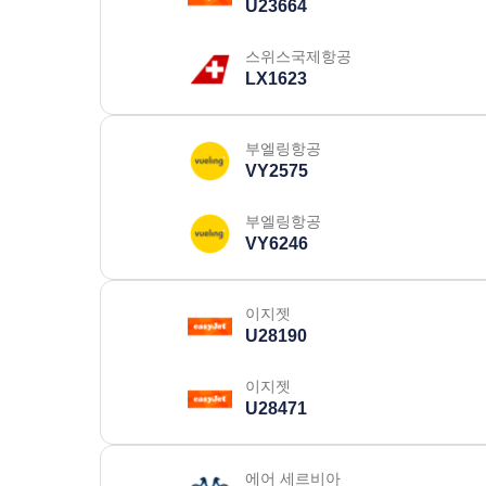
U23664
스위스국제항공
LX1623
부엘링항공
VY2575
부엘링항공
VY6246
이지젯
U28190
이지젯
U28471
에어 세르비아