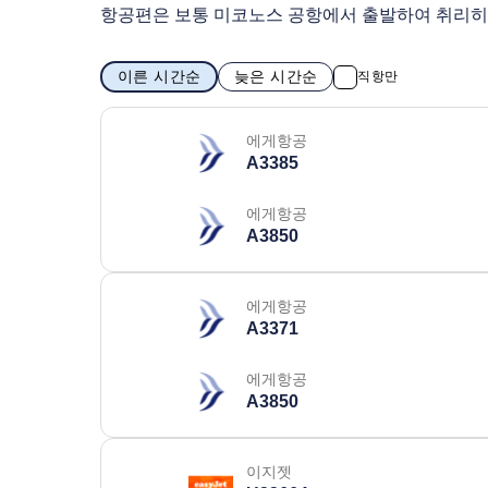
항공편은 보통 미코노스 공항에서 출발하여 취리히
이른 시간순
늦은 시간순
직항만
에게항공
A3385
에게항공
A3850
에게항공
A3371
에게항공
A3850
이지젯