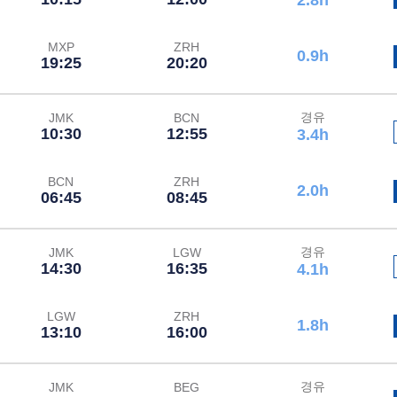
2.8h
MXP
ZRH
0.9h
19:25
20:20
경유
JMK
BCN
10:30
12:55
3.4h
BCN
ZRH
2.0h
06:45
08:45
경유
JMK
LGW
14:30
16:35
4.1h
LGW
ZRH
1.8h
13:10
16:00
경유
JMK
BEG