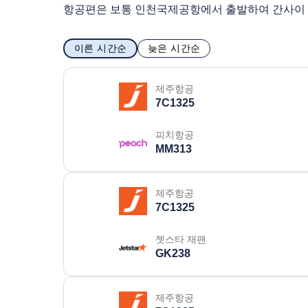
항공편은 보통 인천국제공항에서 출발하여 간사이
이른 시간순
늦은 시간순
제주항공
7C1325
피치항공
MM313
제주항공
7C1325
젯스타 재팬
GK238
제주항공