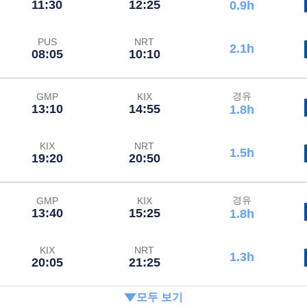
11:30
12:25
0.9h
PUS
NRT
2.1h
08:05
10:10
경유
GMP
KIX
13:10
14:55
1.8h
KIX
NRT
1.5h
19:20
20:50
경유
GMP
KIX
13:40
15:25
1.8h
KIX
NRT
1.3h
20:05
21:25
모두 보기