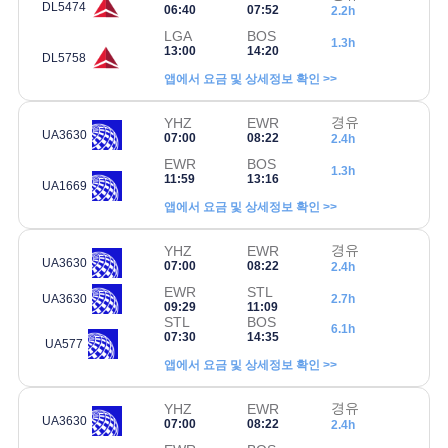
DL5474
06:40
07:52
2.2h
LGA
BOS
1.3h
13:00
14:20
DL5758
앱에서 요금 및 상세정보 확인 >>
경유
YHZ
EWR
UA3630
07:00
08:22
2.4h
EWR
BOS
1.3h
11:59
13:16
UA1669
앱에서 요금 및 상세정보 확인 >>
경유
YHZ
EWR
UA3630
07:00
08:22
2.4h
EWR
STL
UA3630
2.7h
09:29
11:09
STL
BOS
6.1h
07:30
14:35
UA577
앱에서 요금 및 상세정보 확인 >>
경유
YHZ
EWR
UA3630
07:00
08:22
2.4h