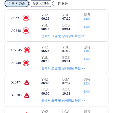
이른 시간순
늦은 시간순
직항만
경유
YHZ
YUL
AC661
06:25
07:10
1.8h
YUL
BOS
1.4h
08:15
09:41
AC748
앱에서 요금 및 상세정보 확인 >>
경유
YHZ
YUL
AC2045
06:25
07:10
1.8h
YUL
BOS
1.4h
08:15
09:41
AC748
앱에서 요금 및 상세정보 확인 >>
경유
YHZ
LGA
DL5474
06:40
07:52
2.2h
LGA
BOS
1.4h
09:00
10:23
DL5785
앱에서 요금 및 상세정보 확인 >>
경유
YHZ
LGA