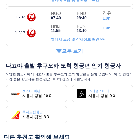
경유
NGO
HND
JL202
07:40
08:40
1.0h
HND
FUK
1.8h
11:55
13:40
JL317
앱에서 요금 및 상세정보 확인 >>
모두 보기
나고야 출발 후쿠오카 도착 항공편 인기 항공사
다양한 항공사에서 나고야 출발 후쿠오카 도착 항공편을 운항 중입니다. 이 중 평점이
가장 높은 항공사는 평점 평균 10.0의 젯스타 재팬입니다.
젯스타 재팬
스타플라이어
사용자 평점: 10.0
사용자 평점: 9.3
후지드림항공
사용자 평점: 8.3
다른 추천도 확인해 보세요