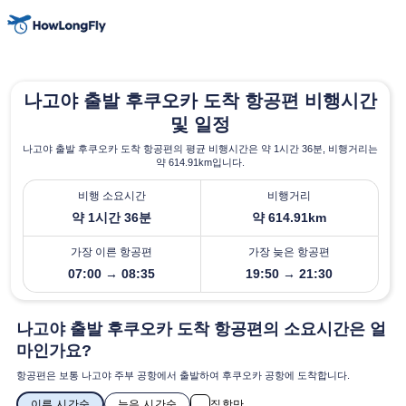
나고야 출발 후쿠오카 도착 항공편 비행시간
및 일정
나고야 출발 후쿠오카 도착 항공편의 평균 비행시간은 약 1시간 36분, 비행거리는
약 614.91km입니다.
비행 소요시간
비행거리
약 1시간 36분
약 614.91km
가장 이른 항공편
가장 늦은 항공편
07:00 → 08:35
19:50 → 21:30
나고야 출발 후쿠오카 도착 항공편의 소요시간은 얼
마인가요?
항공편은 보통 나고야 주부 공항에서 출발하여 후쿠오카 공항에 도착합니다.
이른 시간순
늦은 시간순
직항만