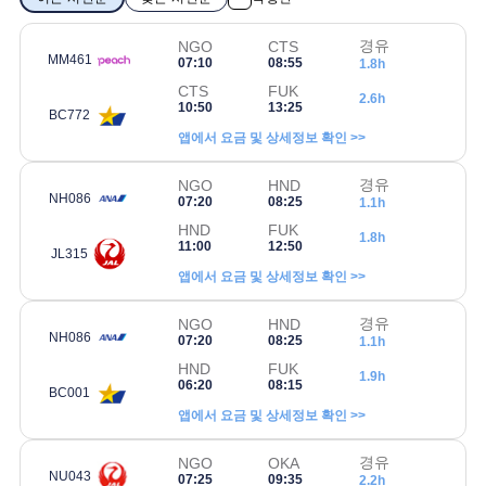
경유
NGO
CTS
MM461
07:10
08:55
1.8h
CTS
FUK
2.6h
10:50
13:25
BC772
앱에서 요금 및 상세정보 확인 >>
경유
NGO
HND
NH086
07:20
08:25
1.1h
HND
FUK
1.8h
11:00
12:50
JL315
앱에서 요금 및 상세정보 확인 >>
경유
NGO
HND
NH086
07:20
08:25
1.1h
HND
FUK
1.9h
06:20
08:15
BC001
앱에서 요금 및 상세정보 확인 >>
경유
NGO
OKA
NU043
07:25
09:35
2.2h