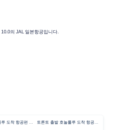
0.0의 JAL 일본항공입니다.
도쿄 출발 호놀룰루 도착 항공편 비행시간
토론토 출발 호놀룰루 도착 항공편 비행시간