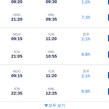
08:20
09:30
1.2h
HND
HNL
7.3h
21:20
09:35
경유
NGO
ICN
09:15
11:20
2.1h
ICN
HNL
8.8h
21:05
10:55
경유
NGO
ICN
09:15
11:20
2.1h
ICN
HNL
8.8h
22:35
12:25
모두 보기