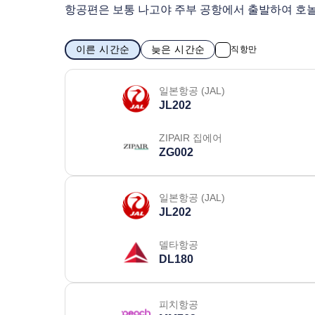
항공편은 보통 나고야 주부 공항에서 출발하여 호
이른 시간순
늦은 시간순
직항만
일본항공 (JAL)
JL202
ZIPAIR 집에어
ZG002
일본항공 (JAL)
JL202
델타항공
DL180
피치항공