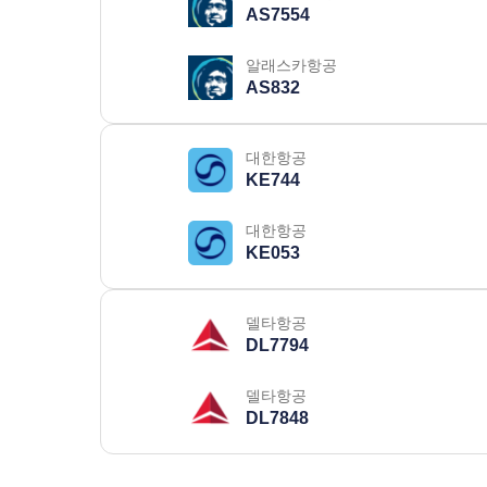
AS7554
알래스카항공
AS832
대한항공
KE744
대한항공
KE053
델타항공
DL7794
델타항공
DL7848