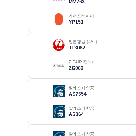
MM763
에어프레미아
YP151
일본항공 (JAL)
JL3082
ZIPAIR 집에어
ZG002
알래스카항공
AS7554
알래스카항공
AS864
알래스카항공